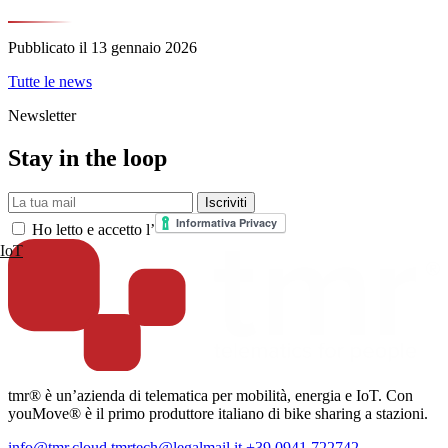
Pubblicato il
13 gennaio 2026
Tutte le news
Newsletter
Stay in the loop
La tua mail
Iscriviti
Ho letto e accetto l’
IoT
tmr® è un’azienda di telematica per mobilità, energia e IoT. Con
youMove® è il primo produttore italiano di bike sharing a stazioni.
info@tmr.cloud
tmrtech@legalmail.it
+39 0941 722742