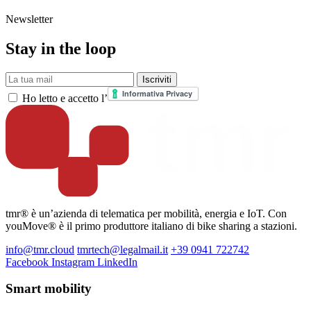
Newsletter
Stay in the loop
La tua mail
Iscriviti
Ho letto e accetto l’
tmr® è un’azienda di telematica per mobilità, energia e IoT. Con
youMove® è il primo produttore italiano di bike sharing a stazioni.
info@tmr.cloud
tmrtech@legalmail.it
+39 0941 722742
Facebook
Instagram
LinkedIn
Smart mobility