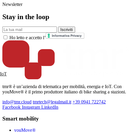
Newsletter
Stay in the loop
La tua mail
Iscriviti
Ho letto e accetto l’
IoT
tmr® è un’azienda di telematica per mobilità, energia e IoT. Con
youMove® è il primo produttore italiano di bike sharing a stazioni.
info@tmr.cloud
tmrtech@legalmail.it
+39 0941 722742
Facebook
Instagram
LinkedIn
Smart mobility
youMove®