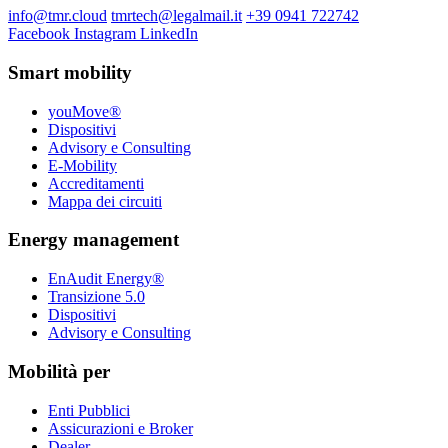
info@tmr.cloud
tmrtech@legalmail.it
+39 0941 722742
Facebook
Instagram
LinkedIn
Smart mobility
youMove®
Dispositivi
Advisory e Consulting
E-Mobility
Accreditamenti
Mappa dei circuiti
Energy management
EnAudit Energy®
Transizione 5.0
Dispositivi
Advisory e Consulting
Mobilità per
Enti Pubblici
Assicurazioni e Broker
Dealer